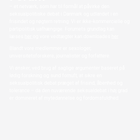
– et netværk, som har til formål at påvirke den
seksualpolitiske debat i Danmark og udlandet i en
frisindet og nøgtern retning. Vi er ikke-kommercielle og
partipolitisk uafhængige. Forumets grundlag kan
læses
her
og vore vedtægter kan downloades
her
.
Blandt vore medlemmer er sexologer,
universitetsforskere, journalister og forfattere.
Vi ønsker, ved brug af saglige argumenter baseret på
lødig forskning og sund fornuft, at sikre en
seksualpolitisk debat præget af frisind, åbenhed og
tolerance – da den nuværende seksualdebat i høj grad
er domineret af mytedannelse og fordomsfuldhed.