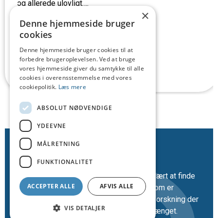
og allerede ulovligt….
×
Denne hjemmeside bruger
cookies
Denne hjemmeside bruger cookies til at
forbedre brugeroplevelsen. Ved at bruge
Læs mere
vores hjemmeside giver du samtykke til alle
cookies i overensstemmelse med vores
cookiepolitik.
Læs mere
ABSOLUT NØDVENDIGE
YDEEVNE
MÅLRETNING
Forskningen
FUNKTIONALITET
Der findes mange tal og postulater i den
seksualpolitiske debat. Det kan være svært at finde
ACCEPTER ALLE
AFVIS ALLE
ud af, hvad som er fordomme og hvad som er
videnbaseret. Og endnu mere, hvis den forskning der
VIS DETALJER
så bliver citeret, får sine resultater forvrænget.