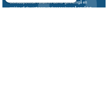
Seksualpolitisk Forum vil derfor gennemgå en
række af de vigtigere undersøgelser på området,
opsummere deres konklusioner og påpege evt.
fejlfortolkninger.
Læs mere
Udtalelse om kriminalisering af
sex med dyr
Høringssvar vedr.
straffelovrådets betænkning
om seksualforbrydelser
Opdateringer om forholdene for
prostituerede