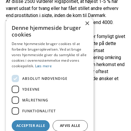
Af disse 2500 vurderer Rigspolitiet, at højest 1-5 % har
været udsat for tvang eller har fået stillet andre erhverv
end prostitution i sigte, inden de kom til Danmark.
×
Tallet er altså nærmere mellem 25 og 125, end 4000.
Denne hjemmeside bruger
Seksualpolitisk Forum
kræver at ofre for
cookies
menneskehandel omgående hjælpes. Der er fornyligt givet
yderligere ressourcer til at hjælpe de udsatte på dette
Denne hjemmeside bruger cookies til at
forbedre brugeroplevelsen. Ved at bruge
område. Men vi kræver også, at man ikke fortsat
vores hjemmeside giver du samtykke til alle
fremsætter overdrevne myter og stigmatisering omkring
cookies i overensstemmelse med vores
en stor gruppering af sexarbejdere af anden herkomst end
cookiepolitik.
Læs mere
dansk. De sensationelle meldinger kommer oftest
interessegrupper, som af ideologiske grunde ønsker et
ABSOLUT NØDVENDIGE
forbud mod sexkøb.
YDEEVNE
MÅLRETNING
FUNKTIONALITET
ACCEPTER ALLE
AFVIS ALLE