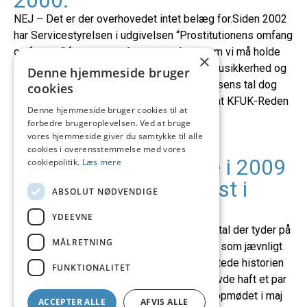
NEJ – Det er der overhovedet intet belæg for.Siden 2002
har Servicestyrelsen i udgivelsen “Prostitutionens omfang
og former” foretaget et beregnet skøn, som vi må holde
×
os til, selvom tallene skal tage med en del usikkerhed og
Denne hjemmeside bruger
forbehold. I 2009 og 2010 er Servicestyrelsens tal dog
cookies
faldet dramatisk, da det er blevet afsløret at KFUK-Reden
Denne hjemmeside bruger cookies til at
[…]
forbedre brugeroplevelsen. Ved at bruge
vores hjemmeside giver du samtykke til alle
cookies i overensstemmelse med vores
Ved klimatopmøderne i 2009
cookiepolitik.
Læs mere
var der eksplosiv vækst i
ABSOLUT NØDVENDIGE
prostitutionen
YDEEVNE
NEJ – det er en myte, og der er ikke reelle tal der tyder på
MÅLRETNING
det. En enkelt journalist fra en organisation, som jævnligt
agiterer for et at kriminalisere sexkøb, startede historien
FUNKTIONALITET
ved at spørge ialt to prostituerede, som havde haft et par
ekstra kunder i perioden under mini-klimatopmødet i maj
ACCEPTER ALLE
AFVIS ALLE