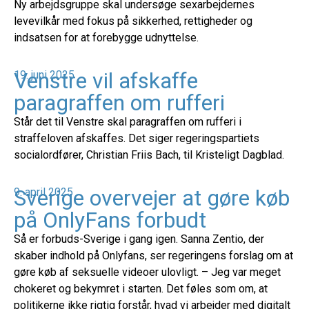
Ny arbejdsgruppe skal undersøge sexarbejdernes
levevilkår med fokus på sikkerhed, rettigheder og
indsatsen for at forebygge udnyttelse.
Venstre vil afskaffe
19. juni 2025
paragraffen om rufferi
Står det til Venstre skal paragraffen om rufferi i
straffeloven afskaffes. Det siger regeringspartiets
socialordfører, Christian Friis Bach, til Kristeligt Dagblad.
Sverige overvejer at gøre køb
9. april 2025
på OnlyFans forbudt
Så er forbuds-Sverige i gang igen. Sanna Zentio, der
skaber indhold på Onlyfans, ser regeringens forslag om at
gøre køb af seksuelle videoer ulovligt. – Jeg var meget
chokeret og bekymret i starten. Det føles som om, at
politikerne ikke rigtig forstår, hvad vi arbejder med digitalt