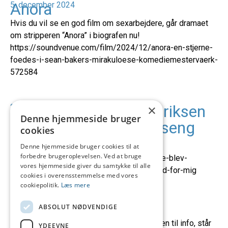
Anora
5. december 2024
Hvis du vil se en god film om sexarbejdere, går dramaet
om stripperen “Anora” i biografen nu!
https://soundvenue.com/film/2024/12/anora-en-stjerne-
foedes-i-sean-bakers-mirakuloese-komediemestervaerk-
572584
Mere fra Nynne Frederiksen
20. august 2024
×
Denne hjemmeside bruger
og hendes nye bog, ‘I seng
cookies
med eliten’
Denne hjemmeside bruger cookies til at
forbedre brugeroplevelsen. Ved at bruge
https://www.tv2ostjylland.dk/randers/nynne-blev-
vores hjemmeside giver du samtykke til alle
sexarbejder-som-17-aarig-det-er-ikke-synd-for-mig
cookies i overensstemmelse med vores
cookiepolitik.
Læs mere
Kamala Harris
25. juli 2024
ABSOLUT NØDVENDIGE
Vi håber at Kamala Harris kan slå Trump. Men til info, står
YDEEVNE