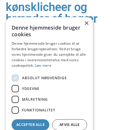
kønsklicheer og
brænder af begær
×
Denne hjemmeside bruger
Kvinders blikke og fantasier om pikke
cookies
Denne hjemmeside bruger cookies til at
forbedre brugeroplevelsen. Ved at bruge
vores hjemmeside giver du samtykke til alle
cookies i overensstemmelse med vores
cookiepolitik.
Læs mere
ABSOLUT NØDVENDIGE
YDEEVNE
MÅLRETNING
FUNKTIONALITET
ACCEPTER ALLE
AFVIS ALLE