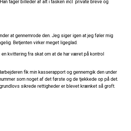
Han tager billeder af alt i tasken incl private breve og
nder at gennemrode den. Jeg siger igen at jeg føler mig
agelig. Betjenten virker meget ligeglad.
en kvittering fra skat om at de har været på kontrol
edarbejderen fik min kasserapport og gennemgik den under
r nummer som noget af det første og de tjekkede op på det.
rundlovs sikrede rettigheder er blevet krænket så groft.