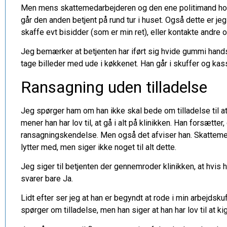
Men mens skattemedarbejderen og den ene politimand hold
går den anden betjent på rund tur i huset. Også dette er jeg va
skaffe evt bisidder (som er min ret), eller kontakte andre 
Jeg bemærker at betjenten har iført sig hvide gummi hand
tage billeder med ude i køkkenet. Han går i skuffer og kass
Ransagning uden tilladelse
Jeg spørger ham om han ikke skal bede om tilladelse til at
mener han har lov til, at gå i alt på klinikken. Han forsætt
ransagningskendelse. Men også det afviser han. Skattem
lytter med, men siger ikke noget til alt dette.
Jeg siger til betjenten der gennemroder klinikken, at hvis 
svarer bare Ja.
Lidt efter ser jeg at han er begyndt at rode i min arbejdsku
spørger om tilladelse, men han siger at han har lov til at ki