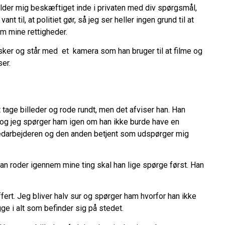
er mig beskæftiget inde i privaten med div spørgsmål,
nt til, at politiet gør, så jeg ser heller ingen grund til at
om mine rettigheder.
sker og står med et kamera som han bruger til at filme og
er.
 tage billeder og rode rundt, men det afviser han. Han
er, og jeg spørger ham igen om han ikke burde have en
edarbejderen og den anden betjent som udspørger mig
han roder igennem mine ting skal han lige spørge først. Han
ffert. Jeg bliver halv sur og spørger ham hvorfor han ikke
gge i alt som befinder sig på stedet.