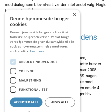
med dialog som blev afvist, var der intet andet valg. Nogle
konsulenter i […]
×
Denne hjemmeside bruger
cookies
Klage over
Denne hjemmeside bruger cookies til at
forbrugerombudsmandens
forbedre brugeroplevelsen. Ved at bruge
vores hjemmeside giver du samtykke til alle
afgørelse i JBS-sagen
cookies i overensstemmelse med vores
cookiepolitik.
Læs mere
Download brevet i Word-format. Til
Forbrugerombudsmanden, Forbrugerstyrelsen,
ABSOLUT NØDVENDIGE
Amagerfælledvej 56, 2300 København S (Dette brev er
sendt i kopi til pressen) København 20. februar 2008
YDEEVNE
Klage over ombudsmandens afgørelse i JBS-sagen
MÅLRETNING
Seksualpolitisk Forum vil hermed protestere mod
Forbrugerombudsmandens afgørelse i sagen om de 4
FUNKTIONALITET
annoncer fra JBS, som viser kvinder der leger hhv.
sygeplejerske, stuepige, sekretær og […]
ACCEPTER ALLE
AFVIS ALLE
1
2