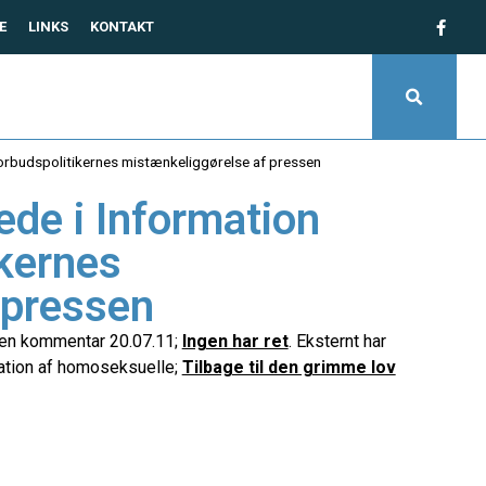
E
LINKS
KONTAKT
forbudspolitikernes mistænkeliggørelse af pressen
ede i Information
ikernes
 pressen
 en kommentar 20.07.11;
Ingen har ret
. Eksternt har
nation af homoseksuelle;
Tilbage til den grimme lov