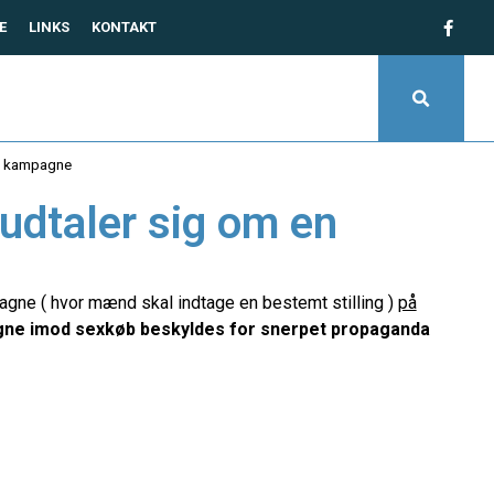
E
LINKS
KONTAKT
sk kampagne
udtaler sig om en
agne ( hvor mænd skal indtage en bestemt stilling )
på
ne imod sexkøb beskyldes for snerpet propaganda