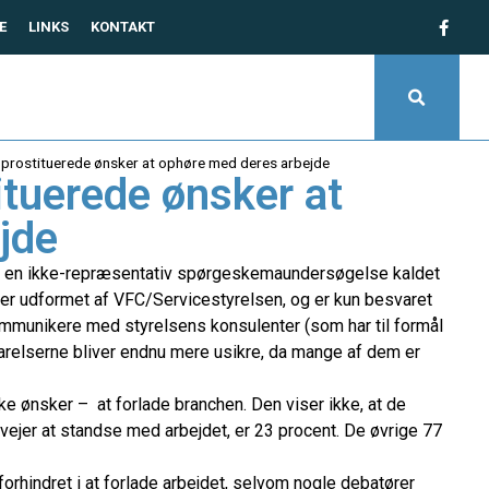
E
LINKS
KONTAKT
 prostituerede ønsker at ophøre med deres arbejde
ituerede ønsker at
jde
an en ikke-repræsentativ spørgeskemaundersøgelse kaldet
r udformet af VFC/Servicestyrelsen, og er kun besvaret
ommunikere med styrelsens konsulenter (som har til formål
varelserne bliver endnu mere usikre, da mange af dem er
ikke ønsker – at forlade branchen. Den viser ikke, at de
rvejer at standse med arbejdet, er 23 procent. De øvrige 77
orhindret i at forlade arbejdet, selvom nogle debatører