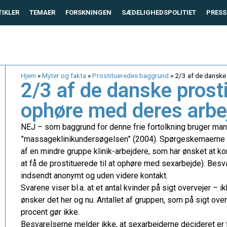
TIKLER
TEMAER
FORSKNINGEN
SÆDELIGHEDSPOLITIET
PRESS
Hjem
»
Myter og fakta
»
Prostitueredes baggrund
»
2/3 af de danske
2/3 af de danske prost
ophøre med deres arbe
NEJ – som baggrund for denne frie fortolkning bruger m
”massageklinikundersøgelsen” (2004). Spørgeskemaerne e
af en mindre gruppe klinik-arbejdere, som har ønsket at k
at få de prostituerede til at ophøre med sexarbejde). Bes
indsendt anonymt og uden videre kontakt.
Svarene viser bl.a. at et antal kvinder på sigt overvejer – 
ønsker det her og nu. Antallet af gruppen, som på sigt ove
procent gør ikke.
Besvarelserne melder ikke, at sexarbejderne decideret er f