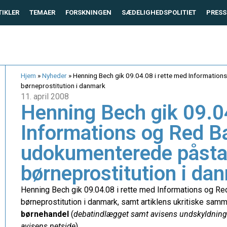
TIKLER
TEMAER
FORSKNINGEN
SÆDELIGHEDSPOLITIET
PRESS
Hjem
»
Nyheder
»
Henning Bech gik 09.04.08 i rette med Informatio
børneprostitution i danmark
11. april 2008
Henning Bech gik 09.04
Informations og Red B
udokumenterede påsta
børneprostitution i da
Henning Bech gik 09.04.08 i rette med Informations og 
børneprostitution i danmark, samt artiklens ukritiske samm
børnehandel
(
debatindlægget samt avisens undskyldning bl
avisens netside
).