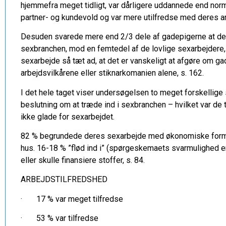
hjemmefra meget tidligt, var dårligere uddannede end norm
partner- og kundevold og var mere utilfredse med deres a
Desuden svarede mere end 2/3 dele af gadepigerne at dere
sexbranchen, mod en femtedel af de lovlige sexarbejdere, 
sexarbejde så tæt ad, at det er vanskeligt at afgøre om 
arbejdsvilkårene eller stiknarkomanien alene, s. 162.
I det hele taget viser undersøgelsen to meget forskellige s
beslutning om at træde ind i sexbranchen – hvilket var de t
ikke glade for sexarbejdet.
82 % begrundede deres sexarbejde med økonomiske formål 
hus. 16-18 % ”flød ind i” (spørgeskemaets svarmulighed er ”I
eller skulle finansiere stoffer, s. 84.
ARBEJDSTILFREDSHED
· 17 % var meget tilfredse
· 53 % var tilfredse