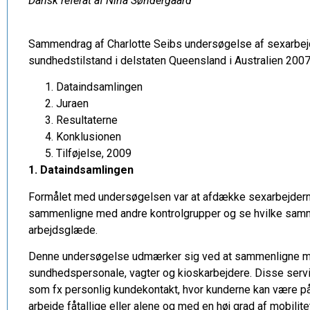
Dansk referat af Nina Søndergaard
Sammendrag af Charlotte Seibs undersøgelse af sexarbej
sundhedstilstand i delstaten Queensland i Australien 2007
Dataindsamlingen
Juraen
Resultaterne
Konklusionen
Tilføjelse, 2009
1. Dataindsamlingen
Formålet med undersøgelsen var at afdække sexarbejdern
sammenligne med andre kontrolgrupper og se hvilke sam
arbejdsglæde.
Denne undersøgelse udmærker sig ved at sammenligne me
sundhedspersonale, vagter og kioskarbejdere. Disse servi
som fx personlig kundekontakt, hvor kunderne kan være påv
arbejde fåtallige eller alene og med en høj grad af mobilitet