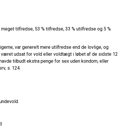
eget tilfredse, 53 % tilfredse, 33 % utilfredse og 5 %
e, var generelt mere utilfredse end de lovlige, og
været udsat for vold eller voldtægt i løbet af de sidste 12
avde tilbudt ekstra penge for sex uden kondom, eller
rv, s. 124.
old.
undevold.
devold.