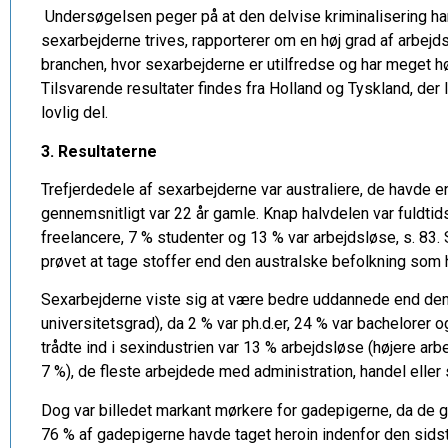
Undersøgelsen peger på at den delvise kriminalisering har
sexarbejderne trives, rapporterer om en høj grad af arbejd
branchen, hvor sexarbejderne er utilfredse og har meget høj
Tilsvarende resultater findes fra Holland og Tyskland, der l
lovlig del.
3. Resultaterne
Trefjerdedele af sexarbejderne var australiere, de havde 
gennemsnitligt var 22 år gamle. Knap halvdelen var fuldti
freelancere, 7 % studenter og 13 % var arbejdsløse, s. 83. 
prøvet at tage stoffer end den australske befolkning som 
Sexarbejderne viste sig at være bedre uddannede end den
universitetsgrad), da 2 % var ph.d.er, 24 % var bachelore
trådte ind i sexindustrien var 13 % arbejdsløse (højere ar
7 %), de fleste arbejdede med administration, handel eller s
Dog var billedet markant mørkere for gadepigerne, da de gen
76 % af gadepigerne havde taget heroin indenfor den sidst