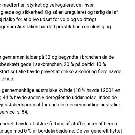
 medført en styrket og velreguleret del, hvor
sglæde og sikkerhed. Og så en ureguleret og farlig del af
 risiko for at blive udsat for vold og voldtægt.
igesom Australien har delt prostitution i en ulovlig og
en gennemsnitalder på 32 og begyndte i branchen da de
dsbeskæftigede i sexbranchen, 20 % på deltid, 10 %
Stort set alle havde prøvet at drikke alkohol og flere havde
helhed.
 gennemsnitlige australske kvinde (18 % havde i 2001 en
r og 44 % havde anden videregående uddannelse. Inden de
bejdsløshedsprocent for end den gennemsnitlige australier:
ervice, s. 84.
erelt havde et større forbrug af stoffer, især af heroin:
e uge mod 0 % af bordelarbejderne. De var generelt flyttet