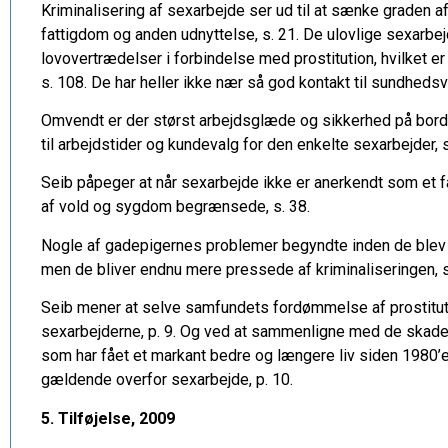
Kriminalisering af sexarbejde ser ud til at sænke graden af t
fattigdom og anden udnyttelse, s. 21. De ulovlige sexarbejd
lovovertrædelser i forbindelse med prostitution, hvilket er 
s. 108. De har heller ikke nær så god kontakt til sundhed
Omvendt er der størst arbejdsglæde og sikkerhed på borde
til arbejdstider og kundevalg for den enkelte sexarbejder, s
Seib påpeger at når sexarbejde ikke er anerkendt som et fa
af vold og sygdom begrænsede, s. 38.
Nogle af gadepigernes problemer begyndte inden de blev 
men de bliver endnu mere pressede af kriminaliseringen, s
Seib mener at selve samfundets fordømmelse af prostituti
sexarbejderne, p. 9. Og ved at sammenligne med de skades
som har fået et markant bedre og længere liv siden 1980’
gældende overfor sexarbejde, p. 10.
5. Tilføjelse, 2009