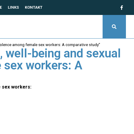
E
LINKS
KONTAKT
 violence among female sex workers: A comparative study”
, well-being and sexual
 sex workers: A
e sex workers: