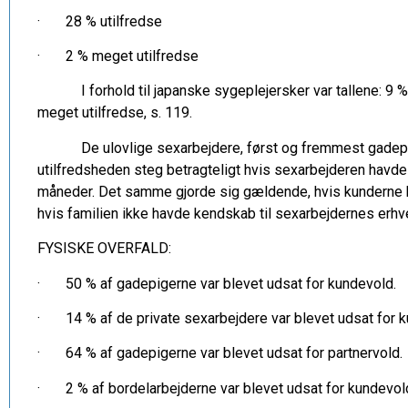
· 28 % utilfredse
· 2 % meget utilfredse
I forhold til japanske sygeplejersker var tallene: 9 % m
meget utilfredse, s. 119.
De ulovlige sexarbejdere, først og fremmest gadepigern
utilfredsheden steg betragteligt hvis sexarbejderen havde 
måneder. Det samme gjorde sig gældende, hvis kunderne h
hvis familien ikke havde kendskab til sexarbejdernes erhve
FYSISKE OVERFALD:
· 50 % af gadepigerne var blevet udsat for kundev
· 14 % af de private sexarbejdere var blevet udsat for k
· 64 % af gadepigerne var blevet udsat for partnervold.
· 2 % af bordelarbejderne var blevet udsat for kun