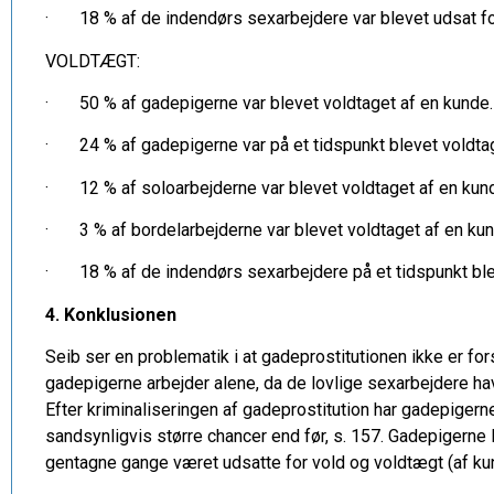
· 18 % af de indendørs sexarbejdere var blevet udsat for
VOLDTÆGT:
· 50 % af gadepigerne var blevet voldtaget af en kunde.
· 24 % af gadepigerne var på et tidspunkt blevet voldtage
· 12 % af soloarbejderne var blevet voldtaget af en kun
· 3 % af bordelarbejderne var blevet voldtaget af en kun
· 18 % af de indendørs sexarbejdere på et tidspunkt blev
4. Konklusionen
Seib ser en problematik i at gadeprostitutionen ikke er fo
gadepigerne arbejder alene, da de lovlige sexarbejdere ha
Efter kriminaliseringen af gadeprostitution har gadepigerne
sandsynligvis større chancer end før, s. 157. Gadepigerne l
gentagne gange været udsatte for vold og voldtægt (af kund