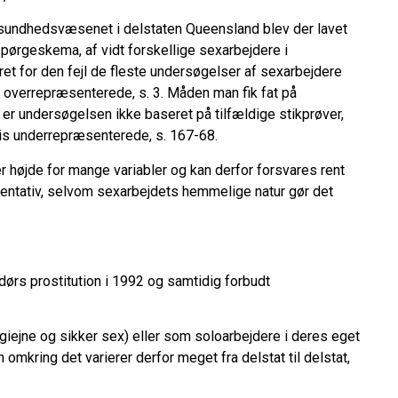
 sundhedsvæsenet i delstaten Queensland blev der lavet
pørgeskema, af vidt forskellige sexarbejdere i
et for den fejl de fleste undersøgelser af sexarbejdere
er overrepræsenterede, s. 3. Måden man fik fat på
er undersøgelsen ikke baseret på tilfældige stikprøver,
vis underrepræsenterede, s. 167-68.
 højde for mange variabler og kan derfor forsvares rent
entativ, selvom sexarbejdets hemmelige natur gør det
dørs prostitution i 1992 og samtidig forbudt
ygiejne og sikker sex) eller som soloarbejdere i deres eget
 omkring det varierer derfor meget fra delstat til delstat,