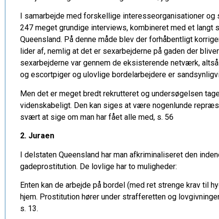
I samarbejde med forskellige interesseorganisationer og
247 meget grundige interviews, kombineret med et langt s
Queensland. På denne måde blev der forhåbentligt korriger
lider af, nemlig at det er sexarbejderne på gaden der bliv
sexarbejderne var gennem de eksisterende netværk, altså 
og escortpiger og ulovlige bordelarbejdere er sandsynlig
Men det er meget bredt rekrutteret og undersøgelsen tager
videnskabeligt. Den kan siges at være nogenlunde repræs
svært at sige om man har fået alle med, s. 56
2. Juraen
I delstaten Queensland har man afkriminaliseret den inden
gadeprostitution. De lovlige har to muligheder:
Enten kan de arbejde på bordel (med ret strenge krav til h
hjem. Prostitution hører under strafferetten og lovgivningen
s. 13.