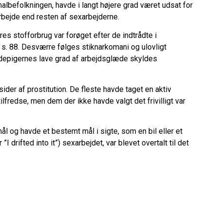
albefolkningen, havde i langt højere grad været udsat for
rbejde end resten af sexarbejderne.
s stofforbrug var forøget efter de indtrådte i
s. 88. Desværre følges stiknarkomani og ulovligt
gadepigernes lave grad af arbejdsglæde skyldes
ider af prostitution. De fleste havde taget en aktiv
ilfredse, men dem der ikke havde valgt det frivilligt var
og havde et bestemt mål i sigte, som en bil eller et
 drifted into it”) sexarbejdet, var blevet overtalt til det