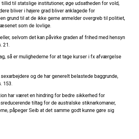
illid til statslige institutioner, øge udsatheden for vold,
ere bliver i højere grad bliver anklagede for
en grund til at de ikke gerne anmelder overgreb til politiet,
svæsenet som de lovlige.
ller, selvom det kan påvirke graden af frihed med hensyn
. 21.
g, så er mulighederne for at tage kurser i fx afværgelse
sexarbejdere og de har generelt belastede baggrunde,
. 153.
on har været en hindring for bedre sikkerhed for
reducerende tiltag for de australske stiknarkomaner,
erne, påpeger Seib at det samme godt kunne gøre sig