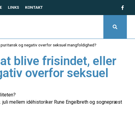
E
LINKS
KONTAKT
en puritansk og negativ overfor seksuel mangfoldighed?
 blive frisindet, eller
gativ overfor seksuel
liteten?
0. juli mellem idéhistoriker Rune Engelbreth og sognepræst