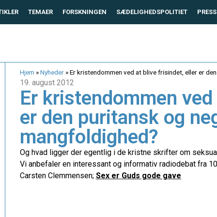
TIKLER
TEMAER
FORSKNINGEN
SÆDELIGHEDSPOLITIET
PRESS
Hjem
»
Nyheder
»
Er kristendommen ved at blive frisindet, eller er d
19. august 2012
Er kristendommen ved at
er den puritansk og ne
mangfoldighed?
Og hvad ligger der egentlig i de kristne skrifter om seksua
Vi anbefaler en interessant og informativ radiodebat fra 1
Carsten Clemmensen;
Sex er Guds gode gave