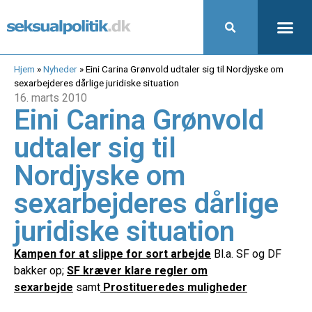
Hjem
»
Nyheder
»
Eini Carina Grønvold udtaler sig til Nordjyske om
sexarbejderes dårlige juridiske situation
16. marts 2010
Eini Carina Grønvold
udtaler sig til
Nordjyske om
sexarbejderes dårlige
juridiske situation
Kampen for at slippe for sort arbejde
Bl.a. SF og DF
bakker op;
SF kræver klare regler om
sexarbejde
samt
Prostitueredes muligheder