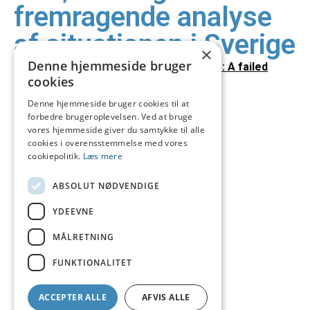
fremragende analyse
af situationen i Sverige
×
Denne hjemmeside bruger
The Swedish Law to Criminalize Clients: A failed
cookies
experiment in social engineering
Denne hjemmeside bruger cookies til at
forbedre brugeroplevelsen. Ved at bruge
vores hjemmeside giver du samtykke til alle
cookies i overensstemmelse med vores
cookiepolitik.
Læs mere
ABSOLUT NØDVENDIGE
YDEEVNE
MÅLRETNING
FUNKTIONALITET
ACCEPTER ALLE
AFVIS ALLE